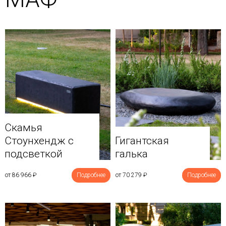
Скамья
Стоунхендж с
Гигантская
подсветкой
галька
от 86 966
₽
Подробнее
от 70 279
₽
Подробнее