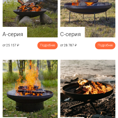
A-серия
C-серия
от 25 157
₽
Подробнее
от 28 787
₽
Подробнее