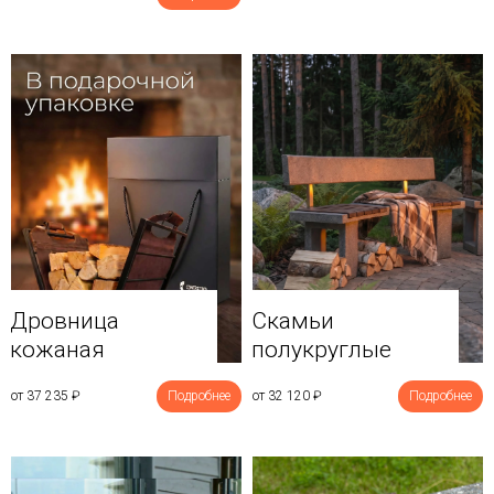
Дровница
Скамьи
кожаная
полукруглые
от 37 235
₽
Подробнее
от 32 120
₽
Подробнее