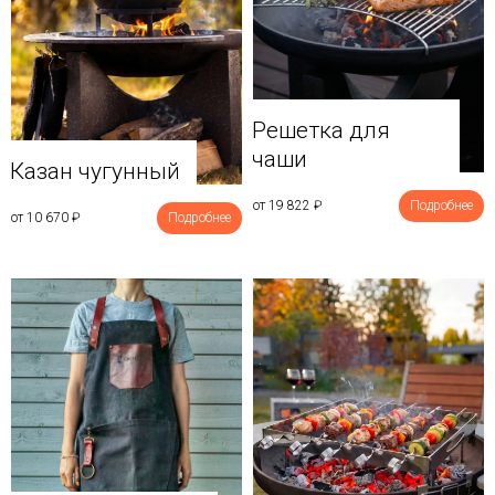
Решетка для
чаши
Казан чугунный
от 19 822
₽
Подробнее
от 10 670
₽
Подробнее