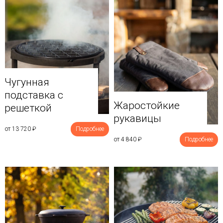
Чугунная
подставка с
Жаростойкие
решеткой
рукавицы
от 13 720
₽
Подробнее
от 4 840
₽
Подробнее