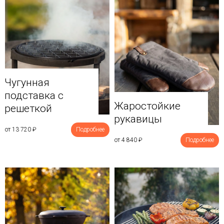
Чугунная
подставка с
Жаростойкие
решеткой
рукавицы
от 13 720
₽
Подробнее
от 4 840
₽
Подробнее