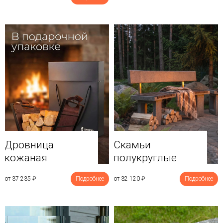
Дровница
Скамьи
кожаная
полукруглые
от 37 235
₽
Подробнее
от 32 120
₽
Подробнее