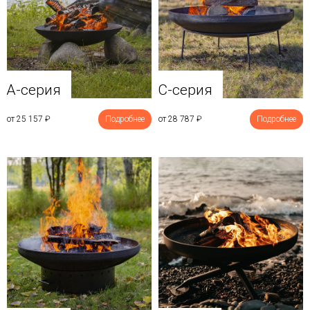
A-серия
C-серия
от 25 157
₽
Подробнее
от 28 787
₽
Подробнее