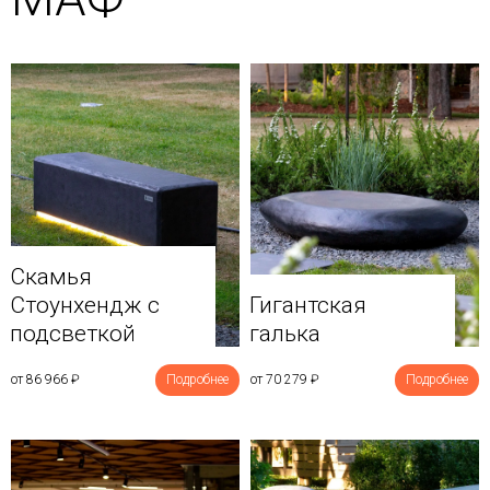
Скамья
Стоунхендж с
Гигантская
подсветкой
галька
от 86 966
₽
Подробнее
от 70 279
₽
Подробнее