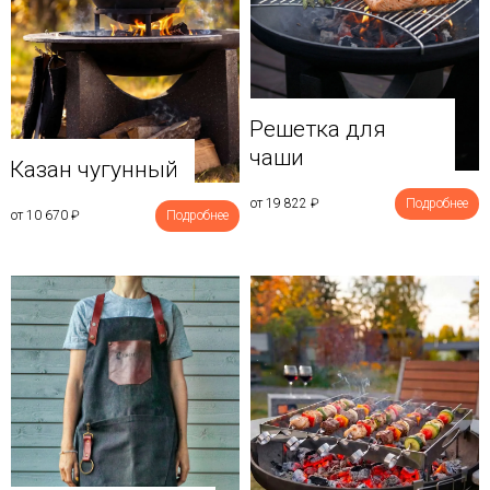
Решетка для
чаши
Казан чугунный
от 19 822
₽
Подробнее
от 10 670
₽
Подробнее