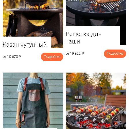
Решетка для
чаши
Казан чугунный
от 19 822
₽
Подробнее
от 10 670
₽
Подробнее