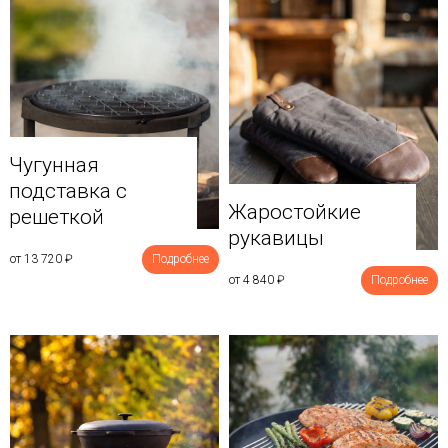
Чугунная
подставка с
Жаростойкие
решеткой
рукавицы
от 13 720
₽
Подробнее
от 4 840
₽
Подробнее