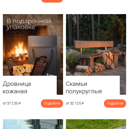
Дровница
Скамьи
кожаная
полукруглые
от 37 235
₽
Подробнее
от 32 120
₽
Подробнее