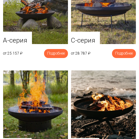
A-серия
C-серия
от 25 157
₽
Подробнее
от 28 787
₽
Подробнее