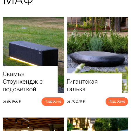
Скамья
Стоунхендж с
Гигантская
подсветкой
галька
от 86 966
₽
Подробнее
от 70 279
₽
Подробнее